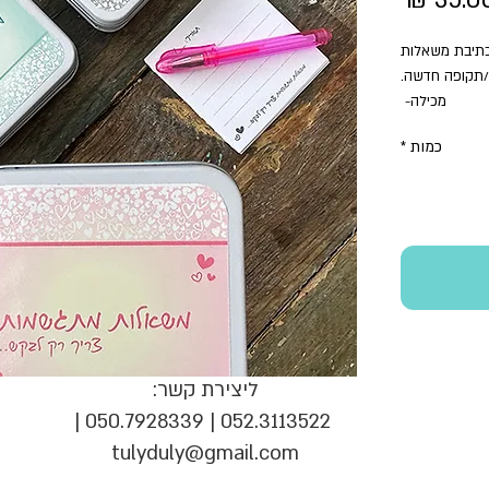
ודל 8/8 ס״מ, לכתיבת משאלות
תקופה חדשה.
מכילה-
8 כרטיסים
כמות
*
עט
ליצירת קשר:
052.3113522 | 050.7928339 |
tulyduly@gmail.com