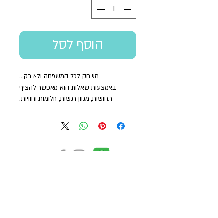
הוסף לסל
משחק לכל המשפחה ולא רק...
באמצעות שאלות הוא מאפשר להציף
תחושות, מגוון רגשות, חלומות וחוויות.
מתאים למשפחה, לכיתה, לקבוצה ועוד..
מכיל 36 קלפי שאלות, 2 קוביות משחק. מגיע
ארוז בשקית בד.
מחיר מיוחד בהזמנת 20 יחידות ומעלה.
בואו נהיה בקשר
ליצירת קשר:
|
050.7928339
|
052.3113522