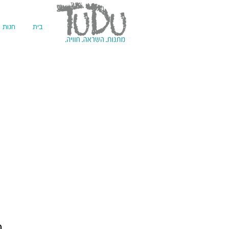
בית
חנות